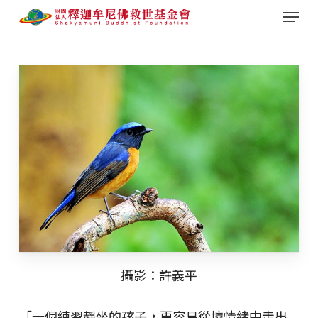
Menu
Skip
to
main
content
攝影：許義平
「一個練習靜坐的孩子，更容易從壞情緒中走出