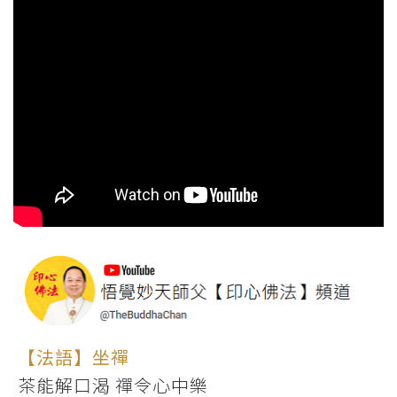
【法語】坐禪
茶能解口渴 禪令心中樂