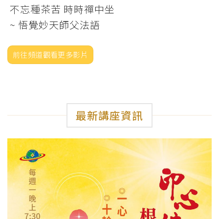
不忘種茶苦 時時禪中坐
~ 悟覺妙天師父法語
前往頻道觀看更多影片
最新講座資訊