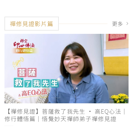
禪修見證影片篇
更多
【禪修見證】菩薩救了我先生 · 高EQ心法｜
修行體悟篇｜悟覺妙天禪師弟子禪修見證