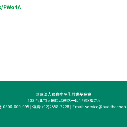
/s/PWo4A
財團法人釋迦牟尼佛救世基金會
103 台北市大同區承德路一段17號8樓之5
 0800-000-095 | 傳真: (02)2558-7228 | Email:
service@buddhachan.