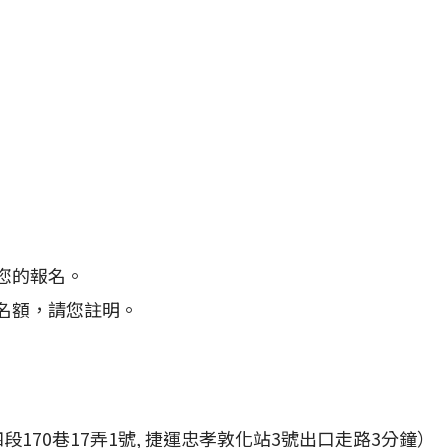
您的報名。
名額，請您註明。
170巷17弄1號, 捷運忠孝敦化站3號出口走路3分鐘）