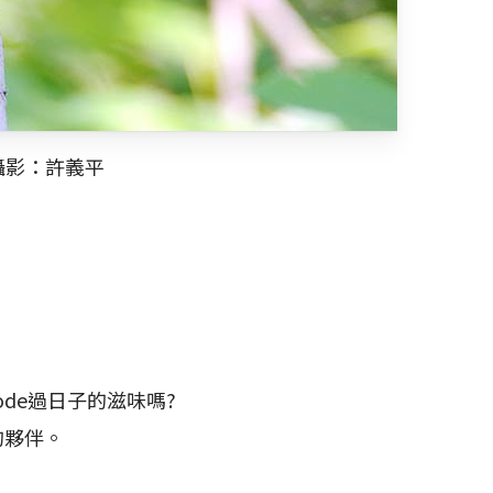
攝影：許義平
de過日子的滋味嗎?
的夥伴。
。