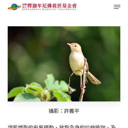
Menu
Skip
to
main
content
攝影：許義平
增肌燃脂的有氧運動、放鬆全身的拉伸瑜珈、及