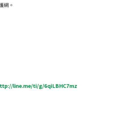
護網。
ttp://line.me/ti/g/6qiLBHC7mz