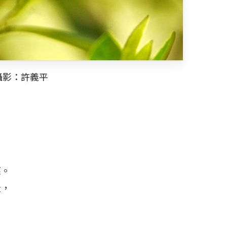
攝影：許義平
應。
量，