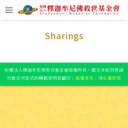
Skip
to
content
Sharings
財團法人釋迦牟尼佛救世基金會版權所有‧圖文非經同意請
勿做任何型式的轉載使用或翻印
｜
版權宣告
｜
隱私權政策