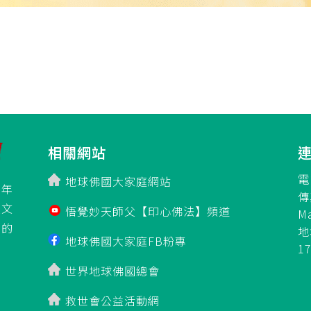
相關網站
電
地球佛國大家庭網站
百年
傳
立文
悟覺妙天師父【印心佛法】頻道
M
」的
地
地球佛國大家庭FB粉專
1
世界地球佛國總會
救世會公益活動網