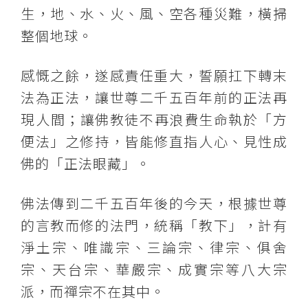
生，地、水、火、風、空各種災難，橫掃
整個地球。
感慨之餘，遂感責任重大，誓願扛下轉末
法為正法，讓世尊二千五百年前的正法再
現人​​間；讓佛教徒不再浪費生命執於「方
便法」之修持，皆能修直指人心、見性成
佛的「正法眼藏」。
佛法傳到二千五百年後的今天，根據世尊
的言教而修的法門，統稱「教下」，計有
淨土宗、唯識宗、三論宗、律宗、俱舍
宗、天台宗、華嚴宗、成實宗等八大宗
派，而禪宗不在其中。