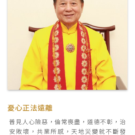
憂心正法遠離
普見人心險惡，倫常喪盡，道德不彰，治
安敗壞，共業所感，天地災變就不斷發