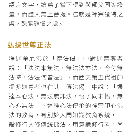
語言文字，讓弟子當下得到與師父同等證
量，而證入無上菩提。這就是禪宗獨特之
處，殊勝難懂之處。
弘揚世尊正法
釋迦牟尼佛於「傳法偈」中對迦葉尊者
說：「法法本無法，無法法亦法，今付無
法時，法法何曾法」，而西天第五代祖師
提多迦尊者也在其「傳法偈」中說：「通
達本心法，無法無非法，悟了同未悟，無
心亦無法」。這種心法傳承的禪宗印心佛
法的教育，有別於人間知識教育系統，一
般修行人修傳統佛法，用意識修行者，尚