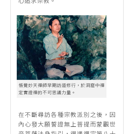
心追求宗教。
悟覺妙天禪師早期訪道修行，於洞窟中禪
定實證禪的不可思議力量。
在不斷尋訪各種宗教派別之後，因
內心發大願誓證無上菩提而蒙觀世
音菩薩法身指引，得遇禪宗第八十