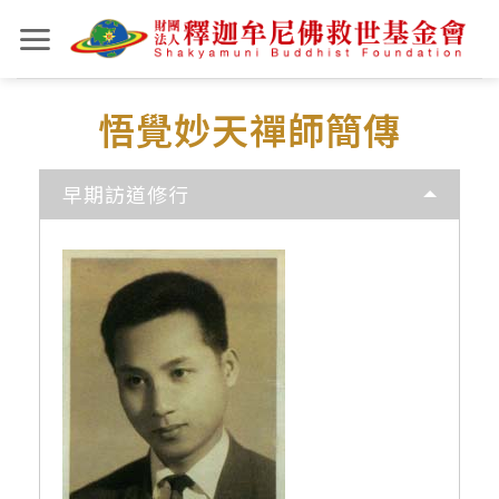
Skip
to
content
悟覺妙天禪師簡傳
早期訪道修行