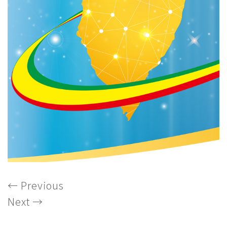
←
Previous
Next
→