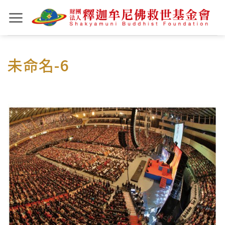
Skip
to
content
未命名-6