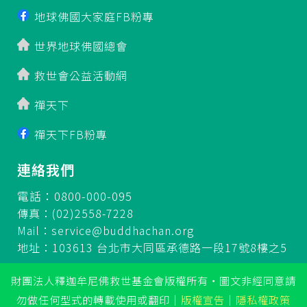
地球佛國大家庭FB粉專
世界地球佛國總會
救世會公益活動網
禪天下
禪天下FB粉專
連絡我們
電話：0800-000-095
傳真：(02)2558-7228
Mail：
service@buddhachan.org
地址：103613 台北市大同區承德路一段17號8樓之5
財團法人釋迦牟尼佛救世基金會版權所有‧圖文非經同意請
勿做任何型式的轉載使用或翻印
｜
版權宣告
｜
隱私權政策