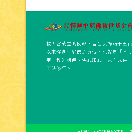
救世會成立的使命，旨在弘揚兩千五
以來釋迦牟尼佛之真傳，也就是「不
字、教外別傳、佛心印心、見性成佛
正法修行。
財團法人釋迦牟尼佛救世