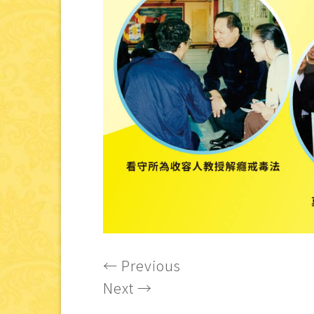
←
Previous
Next
→