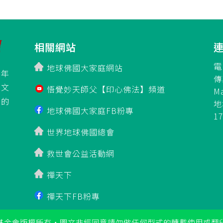
相關網站
電
地球佛國大家庭網站
百年
傳
立文
悟覺妙天師父【印心佛法】頻道
M
」的
地
地球佛國大家庭FB粉專
1
世界地球佛國總會
救世會公益活動網
禪天下
禪天下FB粉專
基金會版權所有‧圖文非經同意請勿做任何型式的轉載使用或翻