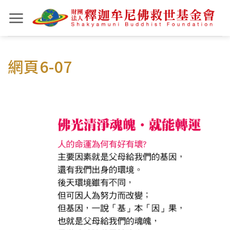
Skip
to
content
網頁6-07