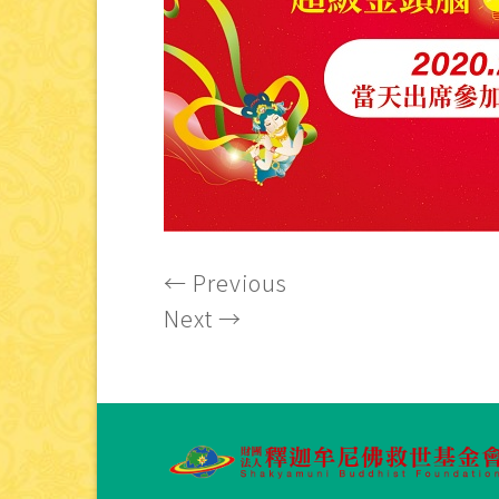
←
Previous
Next
→