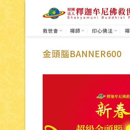
Skip
to
content
救世會
禪師
印心佛法
禪
金頭腦BANNER600