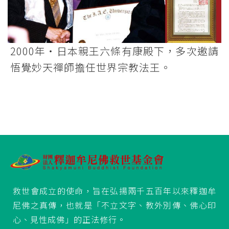
2000年‧日本親王六條有康殿下，多次邀請
悟覺妙天禪師擔任世界宗教法王。
救世會成立的使命，旨在弘揚兩千五百年以來釋迦牟
尼佛之真傳，也就是「不立文字、教外別傳、佛心印
心、見性成佛」的正法修行。