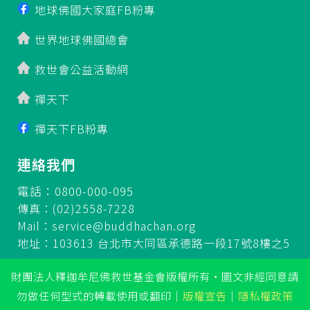
地球佛國大家庭FB粉專
世界地球佛國總會
救世會公益活動網
禪天下
禪天下FB粉專
連絡我們
電話：0800-000-095
傳真：(02)2558-7228
Mail：
service@buddhachan.org
地址：103613 台北市大同區承德路一段17號8樓之5
財團法人釋迦牟尼佛救世基金會版權所有‧圖文非經同意請
勿做任何型式的轉載使用或翻印
｜
版權宣告
｜
隱私權政策