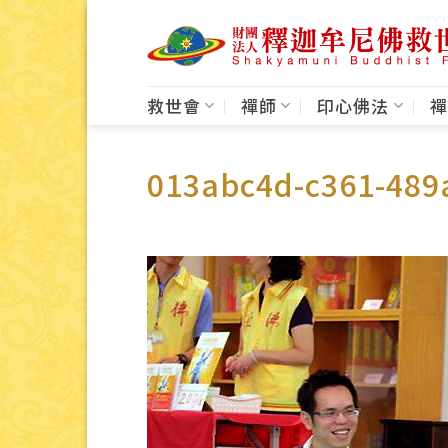
Skip
to
content
救世會
禪師
印心佛法
禪
013abc4d-c361-489