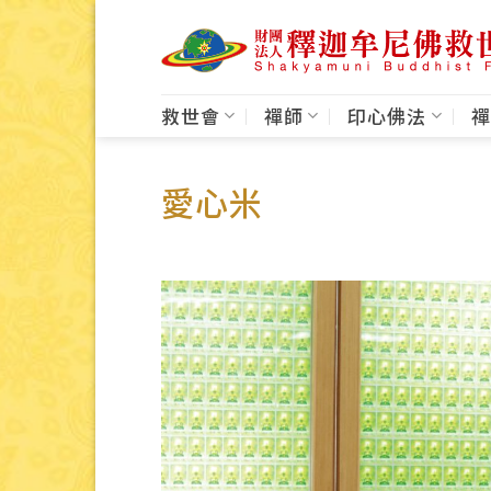
Skip
to
content
救世會
禪師
印心佛法
禪
愛心米