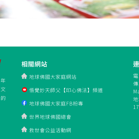
相關網站
電
地球佛國大家庭網站
百年
傳
立文
悟覺妙天師父【印心佛法】頻道
M
」的
地
地球佛國大家庭FB粉專
1
世界地球佛國總會
救世會公益活動網