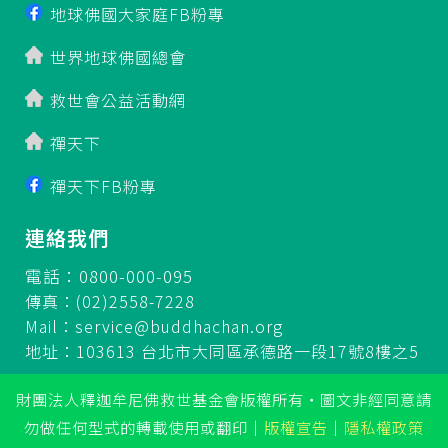
地球佛國大家庭FB粉專
世界地球佛國總會
救世會公益活動網
禪天下
禪天下FB粉專
連絡我們
電話：0800-000-095
傳真：(02)2558-7228
Mail：
service@buddhachan.org
地址：103613 台北市大同區承德路一段17號8樓之5
財團法人釋迦牟尼佛救世基金會版權所有‧圖文非經同意請
勿做任何型式的轉載使用或翻印
｜
版權宣告
｜
隱私權政策