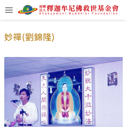
Skip
to
content
妙禪(劉錦隆)