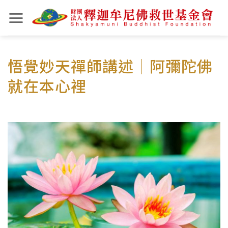
Skip
to
content
悟覺妙天禪師講述｜阿彌陀佛
就在本心裡