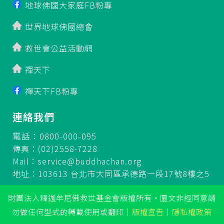
地球佛國大家庭FB粉專
世界地球佛國總會
救世會公益活動網
禪天下
禪天下FB粉專
連絡我們
電話：0800-000-095
傳真：(02)2558-7228
Mail：
service@buddhachan.org
地址：103613 台北市大同區承德路一段17號8樓之5
財團法人釋迦牟尼佛救世基金會版權所有‧圖文非經同意請
勿做任何型式的轉載使用或翻印
｜
版權宣告
｜
隱私權政策