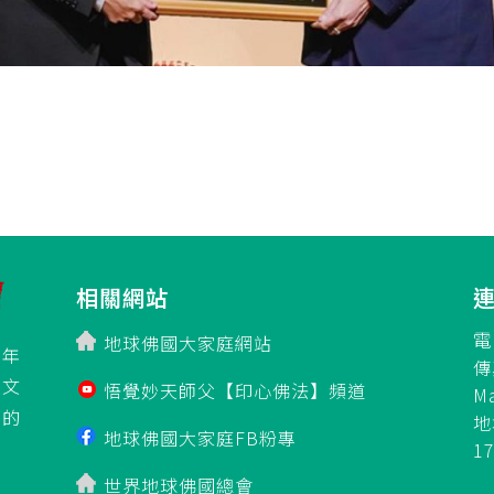
相關網站
電
地球佛國大家庭網站
百年
傳
立文
悟覺妙天師父【印心佛法】頻道
M
」的
地
地球佛國大家庭FB粉專
1
世界地球佛國總會