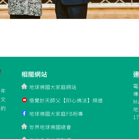
相關網站
電
地球佛國大家庭網站
百年
傳
立文
悟覺妙天師父【印心佛法】頻道
M
」的
地
地球佛國大家庭FB粉專
1
世界地球佛國總會