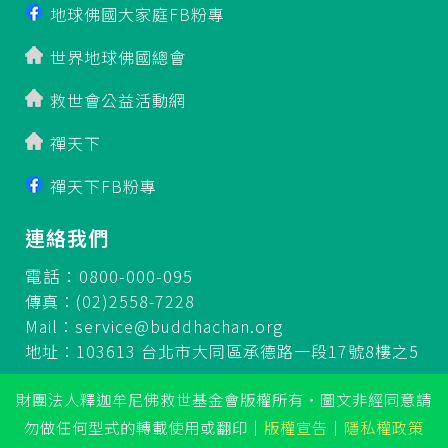
地球佛國大家庭FB粉專
世界地球佛國總會
救世會公益活動網
禪天下
禪天下FB粉專
連絡我們
電話：0800-000-095
傳真：(02)2558-7228
Mail：
service@buddhachan.org
地址：103613 台北市大同區承德路一段17號8樓之5
財團法人釋迦牟尼佛救世基金會版權所有‧圖文非經同意請
勿做任何型式的轉載使用或翻印
｜
版權宣告
｜
隱私權政策