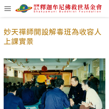
Skip
to
content
妙天禪師開設解毒班為收容人
上課實景