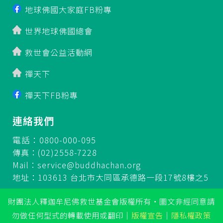
地球佛國大家庭FB粉專
世界地球佛國總會
救世會公益活動網
禪天下
禪天下FB粉專
連絡我們
電話：0800-000-095
傳真：(02)2558-7228
Mail：
service@buddhachan.org
地址：103613 台北市大同區承德路一段17號8樓之5
財團法人釋迦牟尼佛救世基金會版權所有‧圖文非經同意請
勿做任何型式的轉載使用或翻印
｜
版權宣告
｜
隱私權政策