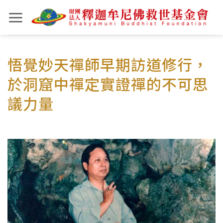
Skip
to
content
悟覺妙天禪師早期訪道修行，
於洞窟中禪定實證禪的不可思
議力量