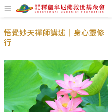
Skip
to
content
悟覺妙天禪師講述｜身心靈修
行