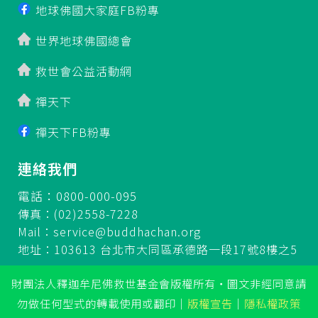
地球佛國大家庭FB粉專
世界地球佛國總會
救世會公益活動網
禪天下
禪天下FB粉專
連絡我們
電話：0800-000-095
傳真：(02)2558-7228
Mail：
service@buddhachan.org
地址：103613 台北市大同區承德路一段17號8樓之5
財團法人釋迦牟尼佛救世基金會版權所有‧圖文非經同意請
勿做任何型式的轉載使用或翻印
｜
版權宣告
｜
隱私權政策