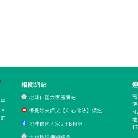
相關網站
電
地球佛國大家庭網站
百年
傳
立文
悟覺妙天師父【印心佛法】頻道
M
」的
地
地球佛國大家庭FB粉專
1
世界地球佛國總會