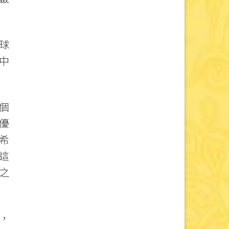
球
中
個
優
希
這
之
，