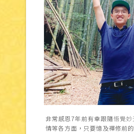
非常感恩7年前有幸跟隨
悟覺妙
情等各方面，只要憶及禪修前