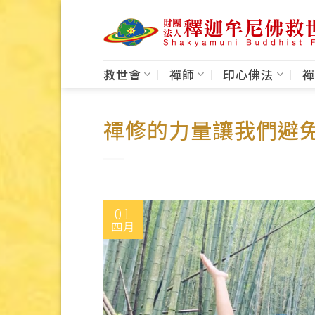
Skip
to
content
救世會
禪師
印心佛法
禪
禪修的力量讓我們避
01
四月