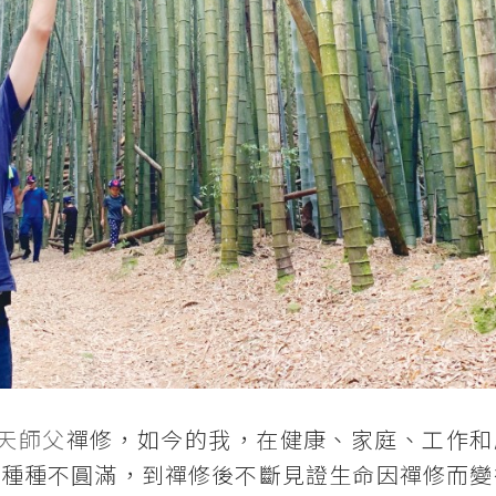
天師父
禪修，如今的我，在健康、家庭、工作和
的種種不圓滿，到禪修後不斷見證生命因禪修而變