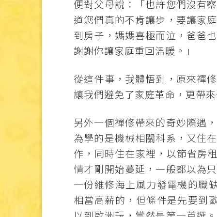
便對父母說：「也許您們沒有
道您們真的不肯讓步，要讓家
到房子，媽媽喜極而泣，爸爸
謝謝你讓家庭重回溫暖。」
從這件事，我體悟到，原來禪
讓我們避免了家庭革命，更帶來
另外一個禪修帶來的奇妙際遇
為學的是機械相關科系，又住
作，同時住在家裡，以節省房租
情才剛開始蔓延，一般都以為
一份維修海上風力發電機的職
相當高薪的，但條件是先要到
以到歐洲玩，當然是第一首選