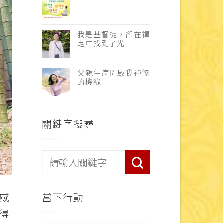
我是基督徒，卻在禪
定中找到了光
父親生病開啟我禪修
的機緣
關鍵字搜尋
當下行動
感
得