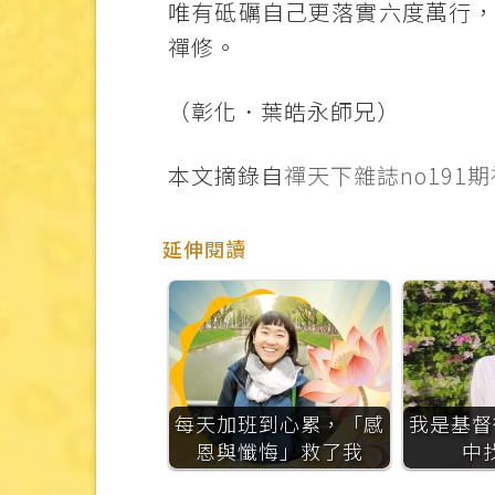
唯有砥礪自己更落實六度萬行
禪修。
（彰化．葉皓永師兄）
本文摘錄自
禪天下雜誌no191
延伸閱讀
每天加班到心累，「感
我是基督
恩與懺悔」救了我
中