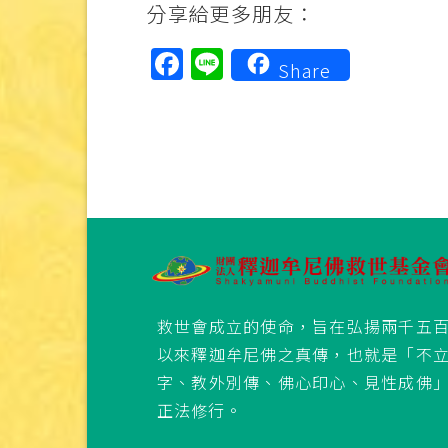
分享給更多朋友：
Facebook
Line
Share
救世會成立的使命，旨在弘揚兩千五
以來釋迦牟尼佛之真傳，也就是「不
字、教外別傳、佛心印心、見性成佛
正法修行。