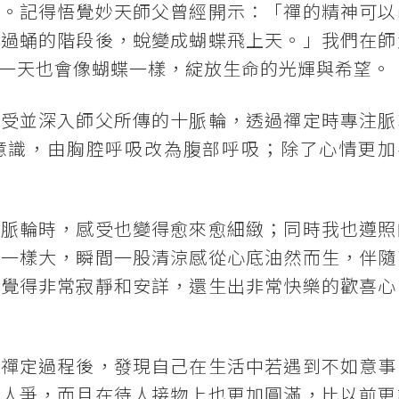
足。記得悟覺妙天師父曾經開示：「禪的精神可以
經過蛹的階段後，蛻變成蝴蝶飛上天。」我們在師
一天也會像蝴蝶一樣，綻放生命的光輝與希望。
感受並深入師父所傳的十脈輪，透過禪定時專注脈
意識，由胸腔呼吸改為腹部呼吸；除了心情更加
入脈輪時，感受也變得愈來愈細緻；同時我也遵照
宙一樣大，瞬間一股清涼感從心底油然而生，伴隨
但覺得非常寂靜和安詳，還生出非常快樂的歡喜心
的禪定過程後，發現自己在生活中若遇到不如意事
與人爭，而且在待人接物上也更加圓滿，比以前更