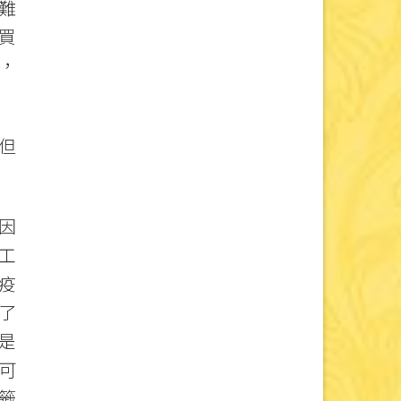
難
買
，
但
因
工
疫
了
是
可
籤