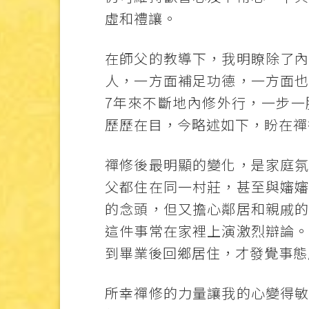
虛和禮讓。
在師父的教導下，我明瞭除了
人，一方面補足功德，一方面
7年來不斷地內修外行，一步
歷歷在目，今略述如下，盼在禪
禪修後最明顯的變化，是家庭
父都住在同一村莊，甚至與嬸
的念頭，但又擔心鄰居和親戚
這件事常在家裡上演激烈辯論
到畢業後回鄉居住，才發覺事態
所幸禪修的力量讓我的心變得