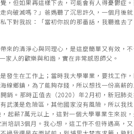
察覺，但如果再這樣下去，可能會有人得憂鬱症。
庭走向破滅嗎？」爸媽聽了沉思許久，一個月後就
也私下對我說：「當初你說的那番話，我聽進去了
修帶來的清淨心與同理心，是這麼簡單又有效，不
一家人的歡樂與和諧，實在非常感恩師父。
，是發生在工作上；當時我大學畢業，要找工作，
在海線鄉鎮，為了能夠存錢，所以想找一份高薪的
開銷。那時正值去（2020）年2月初，新冠肺炎
只有武漢是危險區，其他國家沒有風險，所以我找
缺，起薪7萬元以上，這對一個大學畢業生來說，
歐洲培訓3個月。我心想，這工作不但待遇高，又
。不過我還是在面試前，到埔里大梵寺求籤，孰料