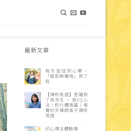
頁
最新文章
每天加班到心累，
「感恩與懺悔」救了
我
【禪修見證】菩薩救
了我先生 · 高EQ心
法｜修行體悟篇｜悟
覺妙天禪師弟子禪修
見證
印心禪法體驗禪