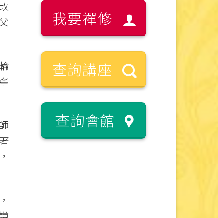
改
我要禪修
父
輪
查詢講座
寧
查詢會館
師
著
，
，
謙