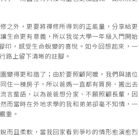
內修之外，更要將禪修所得到的正能量，分享給更
也讓生命更有意義，所以我從大學一年級入門開始
一腳印，感受生命蛻變的喜悅。如今回想起來，一
行路上留下清晰的註腳。
氛圍變得更和諧了；由於要照顧阿嬤，我們與諸位
嬸同住一棟房子，所以爸媽一直都有買房、搬出去
的流言蜚語，以為爸爸想分家、不願照顧長輩，因
。然而當時在外地求學的我和弟弟卻毫不知情，一
嚴重。
敏銳而且柔軟，當我回家看到爭吵的情形愈演愈烈