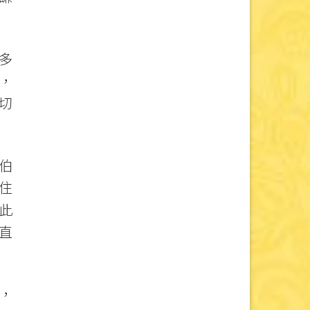
多
，
切
伯
住
此
直
，