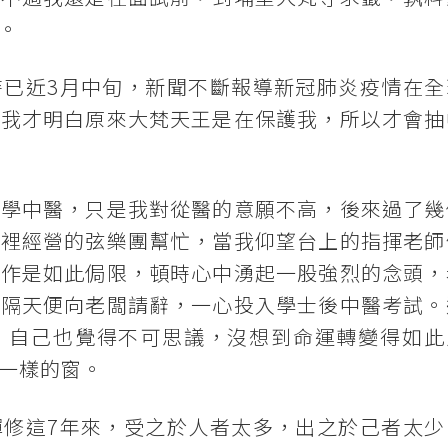
。
時已近3月中旬，新聞不斷報導新冠肺炎疫情在全
，我才明白原來大梵天王是在保護我，所以才會抽
以學中醫，只是我對從醫的意願不高，後來過了幾
家裡經營的弦樂團幫忙，當我仰望台上的指揮老師
工作是如此侷限，頓時心中湧起一股強烈的念頭，
是隔天便向老闆請辭，一心投入學士後中醫考試。
，自己也覺得不可思議，沒想到命運轉變得如此
一樣的窗。
禪修這7年來，受之於人者太多，出之於己者太少