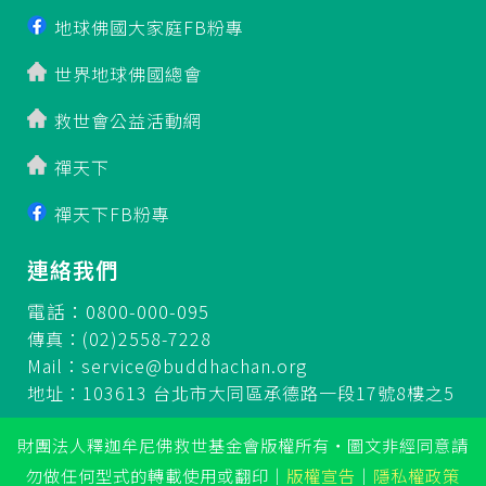
地球佛國大家庭FB粉專
世界地球佛國總會
救世會公益活動網
禪天下
禪天下FB粉專
連絡我們
電話：0800-000-095
傳真：(02)2558-7228
Mail：
service@buddhachan.org
地址：103613 台北市大同區承德路一段17號8樓之5
財團法人釋迦牟尼佛救世基金會版權所有‧圖文非經同意請
勿做任何型式的轉載使用或翻印
｜
版權宣告
｜
隱私權政策