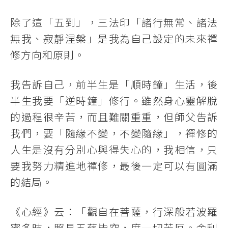
除了這「五到」，三法印「諸行無常、諸法
無我、寂靜涅槃」是我為自己設定的未來禪
修方向和原則。
我告訴自己，前半生是「順時鐘」生活，後
半生我要「逆時鐘」修行。雖然身心靈解脫
的過程很辛苦，而且難關重重，但師父告訴
我們，要「隨緣不變，不變隨緣」，禪修的
人生是沒有分別心與得失心的，我相信，只
要我努力精進地禪修，最後一定可以有圓滿
的結局。
《心經》云：「觀自在菩薩，行深般若波羅
蜜多時，照見五蘊皆空，度一切苦厄。舍利