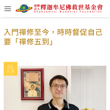
Skip
to
content
入門禪修至今，時時督促自己
要「禪修五到」
06
九月