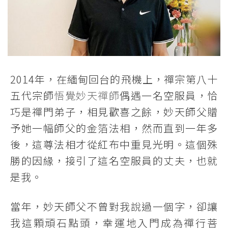
2014年，在緬甸回台的飛機上，禪宗第八十
五代宗師
悟覺妙天禪師
偶遇一名空服員，恰
巧是禪門弟子，相見歡喜之餘，妙天師父贈
予她一幅師父的金箔法相，然而直到一年多
後，這尊法相才從紅布中重見光明。這個殊
勝的因緣，接引了這名空服員的丈夫，也就
是我。
當年，妙天師父不曾對我說過一個字，卻讓
我這顆頑石點頭，幸運地入門成為禪行菩