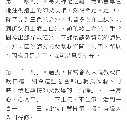
第二「眼到」。每天禪定之前，我都會專注
地注視牆上的師父法相，然後禪定。定中，
除了見到三色光之外，也曾多次在上課時見
到師父身上發出白光、頭頂發出金光、手掌
間發出綠光或紅光，下課後請教資深的師兄
才知，因為師父慈悲幫我們開了佛門，所以
在因緣具足之下，就可以見到佛光。
第三「口到」。過去，我常會對人說教或自
吹自擂，如今這些惡習都已轉為傾聽。同
時，我也稟持師父教導的「清淨」、「平常
心、心常平」、「不生氣、不生氣、活到一
百一」、「三心定位」等開示，接引有緣人
入門禪修。