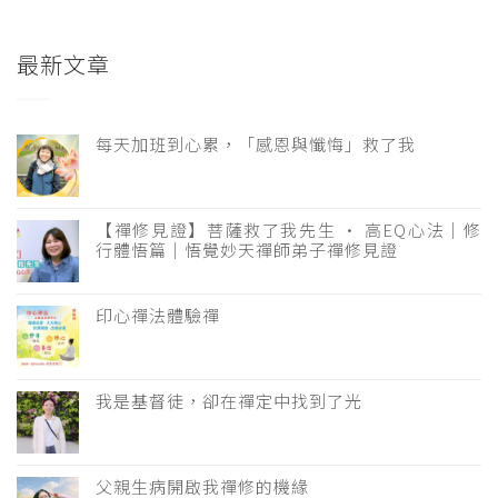
最新文章
每天加班到心累，「感恩與懺悔」救了我
【禪修見證】菩薩救了我先生 · 高EQ心法｜修
行體悟篇｜悟覺妙天禪師弟子禪修見證
印心禪法體驗禪
我是基督徒，卻在禪定中找到了光
父親生病開啟我禪修的機緣