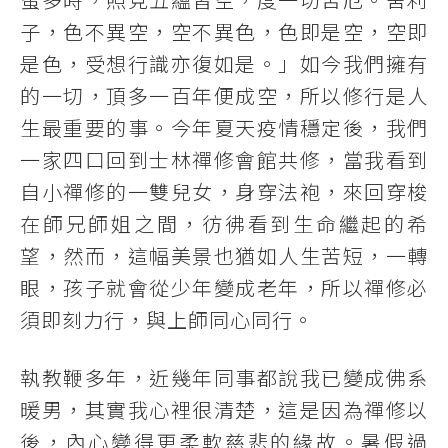
子，色不異空，空不異色，色即是空，空即
是色，受想行識亦復如是。」如今我們擁有
的一切，頂多一百年便成空，所以修行是人
生最重要的事。今年夏天疫情穩定後，我們
一家四口回到士林禪修會館共修，當我看到
自小禪修的一雙兒女，身穿法袍，來回穿梭
在師兄師姐之間，彷彿看到生命繼起的希
望，然而，這幅美景也猶如人生苦短，一轉
眼，孩子就會從少年變成老年，所以禪修必
須即刻力行，與上師同心同行。
執教鞭多年，近幾年同事都說我已變成佛系
暖男，其實我心裡很清楚，這是因為禪修以
後，內心變得更柔軟慈悲的緣故。暑假過