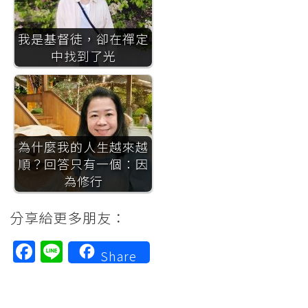
我是基督徒，卻在禪定
中找到了光
為什麼我的人生越來越
順？回答只有一個：因
為修行
分享給更多朋友：
Facebook
Line
Share