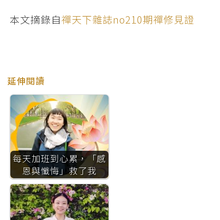
本文摘錄自
禪天下雜誌no210期禪修見證
延伸閱讀
每天加班到心累，「感
恩與懺悔」救了我