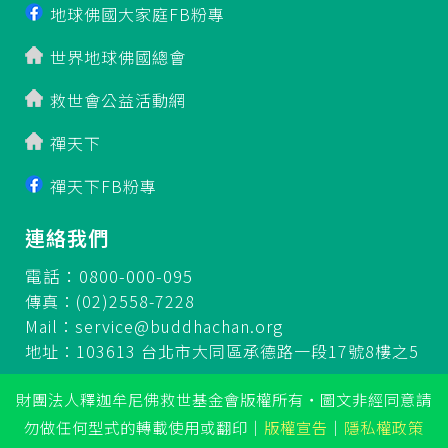
地球佛國大家庭FB粉專
世界地球佛國總會
救世會公益活動網
禪天下
禪天下FB粉專
連絡我們
電話：0800-000-095
傳真：(02)2558-7228
Mail：
service@buddhachan.org
地址：103613 台北市大同區承德路一段17號8樓之5
財團法人釋迦牟尼佛救世基金會版權所有‧圖文非經同意請
勿做任何型式的轉載使用或翻印
｜
版權宣告
｜
隱私權政策