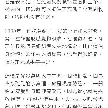
若是殺人犯，在死前只要懺悔並信仰上帝，
過去的一切罪就可以既往不究嗎？萬明問牧
師，牧師也沒有答案。
1990年，他抱著姑且一試的心情加入禪修，
第一堂課盤腿感覺腳很痛，他環顧四週，發
現年長的師兄姐都很安詳地禪定，比他這個
身強體壯的年輕人還厲害，他覺得很好奇，
便決定先試半年再說。
這便是覺妙萬明人生中的一個轉折點，因為
孜孜矻矻追求真理，於是親身驗證。「一開
始是感受到身體健康改善，因為從小就有過
敏體質，母親不惜重本，天天讓我吃粉光
蔘，吃了好幾年都沒用，但我禪修半年就不