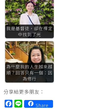
我是基督徒，卻在禪定
中找到了光
為什麼我的人生越來越
順？回答只有一個：因
為修行
分享給更多朋友：
Facebook
Line
Share