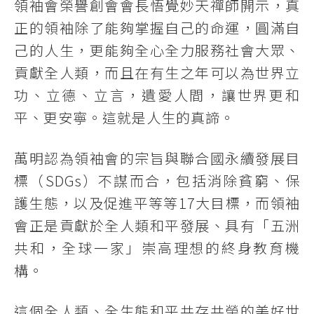
領袖會榮譽創會會長悟覺妙天禪師開示，真
正的領袖除了能夠掌握自己的命運，圓滿自
己的人生，更能夠全心全力服務社會大眾、
貢獻全人類，而且在有生之年可以為世界立
功、立德、立言，遺愛人間，讓世界更和
平、更安寧。這就是人生的真諦。
萬明認為領袖會的宗旨與聯合國永續發展目
標（SDGs）不謀而合，包括消除貧窮、保
護生態，以及促進平等等17大目標，而領袖
會正是貢獻於全人類和平發展、具有「五洲
共和，全球一家」崇高理想的終身教育機
構。
這個全人類、全生態和平共存共榮的美好世