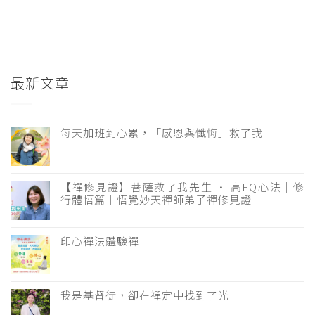
最新文章
每天加班到心累，「感恩與懺悔」救了我
【禪修見證】菩薩救了我先生 · 高EQ心法｜修
行體悟篇｜悟覺妙天禪師弟子禪修見證
印心禪法體驗禪
我是基督徒，卻在禪定中找到了光