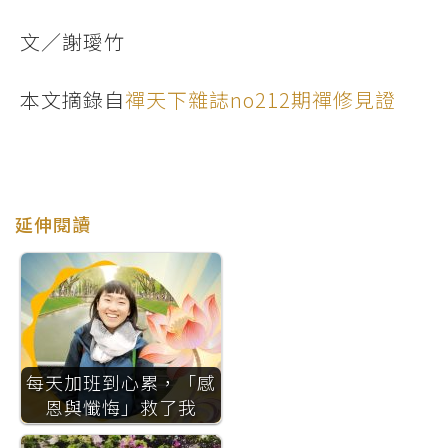
文／謝璦竹
本文摘錄自
禪天下雜誌no212期禪修見證
延伸閱讀
每天加班到心累，「感
恩與懺悔」救了我