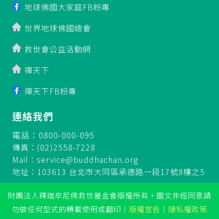
地球佛國大家庭FB粉專
世界地球佛國總會
救世會公益活動網
禪天下
禪天下FB粉專
連絡我們
電話：0800-000-095
傳真：(02)2558-7228
Mail：
service@buddhachan.org
地址：103613 台北市大同區承德路一段17號8樓之5
財團法人釋迦牟尼佛救世基金會版權所有‧圖文非經同意請
勿做任何型式的轉載使用或翻印
｜
版權宣告
｜
隱私權政策