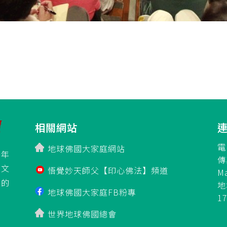
相關網站
電
地球佛國大家庭網站
百年
傳
立文
悟覺妙天師父【印心佛法】頻道
M
」的
地
地球佛國大家庭FB粉專
1
世界地球佛國總會