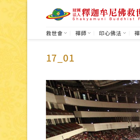
Skip
to
content
救世會
禪師
印心佛法
禪
17_01