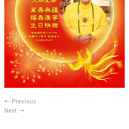
←
Previous
Next
→