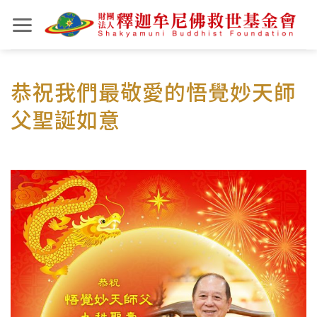
Skip
to
content
恭祝我們最敬愛的悟覺妙天師
父聖誕如意