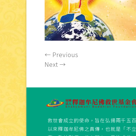
←
Previous
Next
→
救世會成立的使命，旨在弘揚兩千五
以來釋迦牟尼佛之真傳，也就是「不