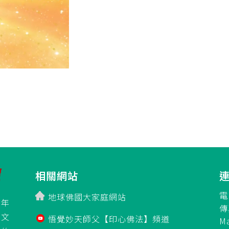
相關網站
電
地球佛國大家庭網站
百年
傳
立文
悟覺妙天師父【印心佛法】頻道
M