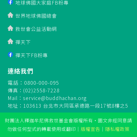
地球佛國大家庭FB粉專
世界地球佛國總會
救世會公益活動網
禪天下
禪天下FB粉專
連絡我們
電話：0800-000-095
傳真：(02)2558-7228
Mail：
service@buddhachan.org
地址：103613 台北市大同區承德路一段17號8樓之5
財團法人釋迦牟尼佛救世基金會版權所有‧圖文非經同意請
勿做任何型式的轉載使用或翻印
｜
版權宣告
｜
隱私權政策