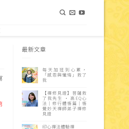
頁
最新文章
每天加班到心累，
「感恩與懺悔」救了
寫
我
【禪修見證】菩薩救
了我先生 · 高EQ心
第
法｜修行體悟篇｜悟
覺妙天禪師弟子禪修
見證
印心禪法體驗禪