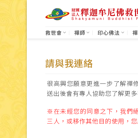
Skip
to
content
救世會
禪師
印心佛法
禪
請與我連絡
很高興您願意更進一步了解禪
送出後會有專人協助您了解更多
※在未經您的同意之下，我們
三人，或移作其他目的使用，您