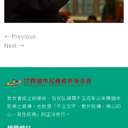
←
Previous
Next
→
救世會成立的使命，旨在弘揚兩千五百年以來釋迦牟
尼佛之真傳，也就是「不立文字、教外別傳、佛心印
心、見性成佛」的正法修行。
相關網站