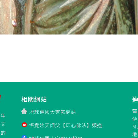
相關網站
電
地球佛國大家庭網站
百年
傳
立文
悟覺妙天師父【印心佛法】頻道
M
」的
地