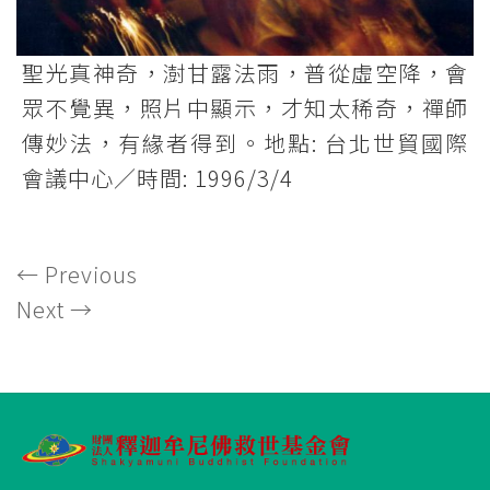
聖光真神奇，澍甘露法雨，普從虛空降，會
眾不覺異，照片中顯示，才知太稀奇，禪師
傳妙法，有緣者得到。地點: 台北世貿國際
會議中心／時間: 1996/3/4
←
Previous
Next
→