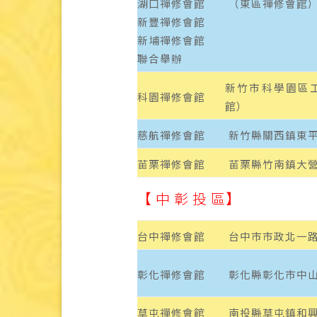
湖口禪修會館
（東區禪修會館
新豐禪修會館
新埔禪修會館
聯合舉辦
新竹市科學園區工
科園禪修會館
館）
慈航禪修會館
新竹縣關西鎮東平
苗栗禪修會館
苗栗縣竹南鎮大營
【 中 彰 投 區】
台中禪修會館
台中市市政北一路
彰化禪修會館
彰化縣彰化市中山路
草屯禪修會館
南投縣草屯鎮和興