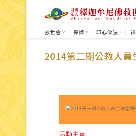
Skip
to
content
救世會
禪師
印心佛法
禪
2014第二期公教人
活動主旨