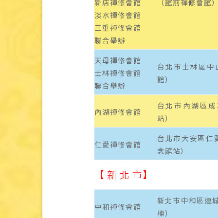
新店禪修會館
（館前禪修會館
淡水禪修會館
三重禪修會館
聯合舉辦
天母禪修會館
台北市士林區中
士林禪修會館
館）
聯合舉辦
台北市內湖區成
內湖禪修會館
站）
台北市大安區仁愛
仁愛禪修會館
念館站）
【 新 北 市】
新北市中和區連城
中和禪修會館
棟）