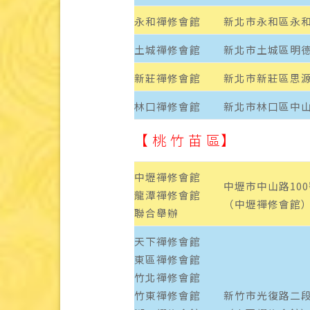
永和禪修會館
新北市永和區永和
土城禪修會館
新北市土城區明德
新莊禪修會館
新北市新莊區思源
林口禪修會館
新北市林口區中山
【 桃 竹 苗 區】
中壢禪修會館
中壢市中山路100
龍潭禪修會館
（中壢禪修會館
聯合舉辦
天下禪修會館
東區禪修會館
竹北禪修會館
竹東禪修會館
新竹市光復路二段