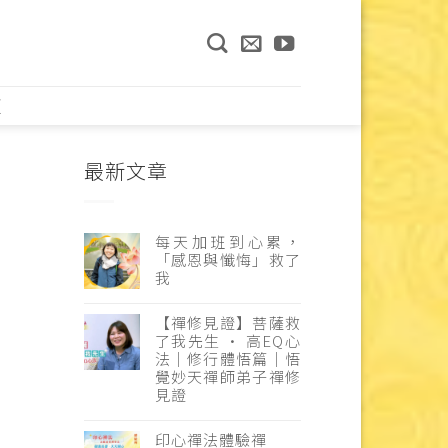
頁
最新文章
每天加班到心累，
「感恩與懺悔」救了
我
【禪修見證】菩薩救
了我先生 · 高EQ心
法｜修行體悟篇｜悟
覺妙天禪師弟子禪修
見證
印心禪法體驗禪