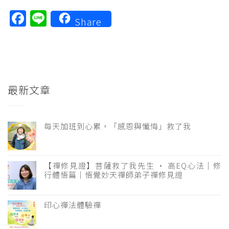
Facebook
Line
Share
最新文章
每天加班到心累，「感恩與懺悔」救了我
【禪修見證】菩薩救了我先生 · 高EQ心法｜修
行體悟篇｜悟覺妙天禪師弟子禪修見證
印心禪法體驗禪