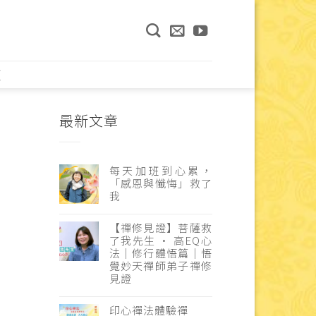
頁
最新文章
每天加班到心累，
「感恩與懺悔」救了
我
【禪修見證】菩薩救
了我先生 · 高EQ心
法｜修行體悟篇｜悟
覺妙天禪師弟子禪修
見證
印心禪法體驗禪