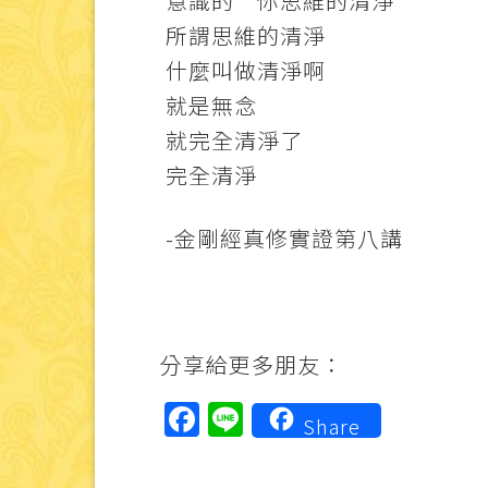
意識的 你思維的清淨
所謂思維的清淨
什麼叫做清淨啊
就是無念
就完全清淨了
完全清淨
-金剛經真修實證第八講
分享給更多朋友：
Facebook
Line
Share