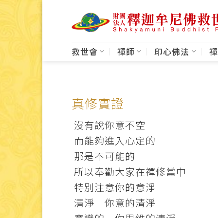
Skip
to
content
救世會
禪師
印心佛法
禪
真修實證
沒有說你意不空
而能夠進入心定的
那是不可能的
所以奉勸大家在禪修當中
特別注意你的意淨
清淨 你意的清淨