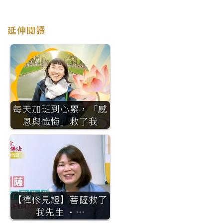
延伸閱讀
每天加班到心累，「感
恩與懺悔」救了我
【禪修見證】菩薩救了
我先生 ·…