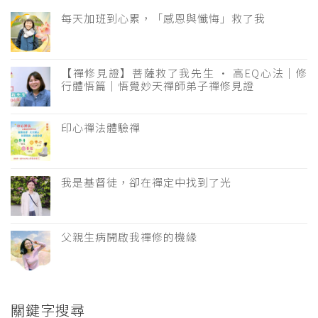
每天加班到心累，「感恩與懺悔」救了我
【禪修見證】菩薩救了我先生 · 高EQ心法｜修
行體悟篇｜悟覺妙天禪師弟子禪修見證
印心禪法體驗禪
我是基督徒，卻在禪定中找到了光
父親生病開啟我禪修的機緣
關鍵字搜尋