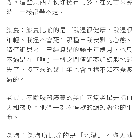
等。這些東西即使你擁有再多，在死亡來臨
時，一樣都帶不走。
籐蔓：籐蔓比喻的是『我還很健康、我還很
年輕、我還不會死』那種自我安慰的心態。
請仔細思考：已經渡過的幾十年歲月，也只
不過是在『啊』一聲之間便如夢如幻般地消
失了。接下來的幾十年也會同樣不知不覺渡
過的。
老鼠：不斷咬著籐蔓的黑白兩隻老鼠是指白
天和夜晚。他們一刻不停歇的縮短著你的生
命。
深海：深海所比喻的是『地獄』。墮入地