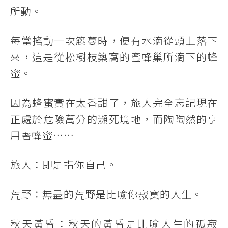
所動。
每當搖動一次籐蔓時，便有水滴從頭上落下
來，這是從松樹枝築窩的蜜蜂巢所滴下的蜂
蜜。
因為蜂蜜實在太香甜了，旅人完全忘記現在
正處於危險萬分的瀕死境地，而陶陶然的享
用著蜂蜜……
旅人：即是指你自己。
荒野：無盡的荒野是比喻你寂寞的人生。
秋天黃昏：秋天的黃昏是比喻人生的孤寂