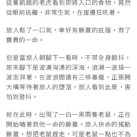
這隻飢餓的老虎看到即將入口的食物，竟然
從眼前逃離，非常生氣，在崖邊狂吼著。
旅人鬆了一口氣，幸好有籐蔓的庇蔭，救了
寶貴的一命。
但是當旅人朝腳下一看時，不禁全身顫抖，
原來腳下是波濤洶湧的深海，浪潮一波接一
波澎湃著，在波浪間還有三條毒龍，正張開
大嘴等待著旅人的墮落，旅人看到此景，害
怕到發抖。
就在此時，出現了一白一黑兩隻老鼠，正在
開始嚙著救他一命的籐蔓。旅人拚命的搖動
籐蔓，想把老鼠趕走，可是老鼠一點也不為