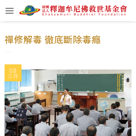
Skip
to
content
禪修解毒 徹底斷除毒癮
08
三月