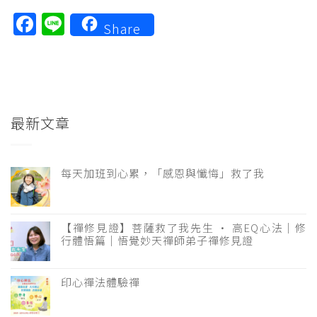
Facebook
Line
Share
最新文章
每天加班到心累，「感恩與懺悔」救了我
【禪修見證】菩薩救了我先生 · 高EQ心法｜修
行體悟篇｜悟覺妙天禪師弟子禪修見證
印心禪法體驗禪